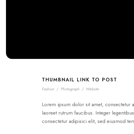
THUMBNAIL LINK TO POST
Fashion
/
Photograph
/
Website
Lorem ipsum dolor sit amet, consectetur ad
laoreet rutrum faucibus. Integer legentibus
consectetur adipisici elit, sed eiusmod te