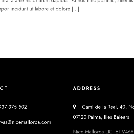
 erat a ante historiarum dapibus. At nos hinc posthac, sitienti
mpor incidunt ut labore et dolore […]
CT
ADDRESS
37 375 502
Camí de la Real, 40, No
07120 Palma, Illes Balears.
as@nicemallorca.com
Nice-Mallorca LIC: ETV468