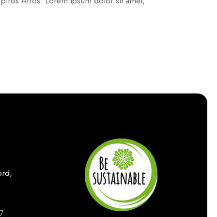
s piros Afros. Lorem ipsum dolor sit amet,
rd,
7