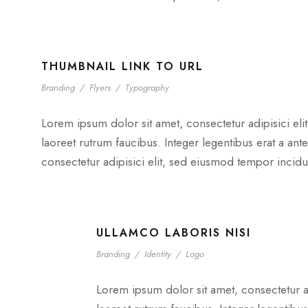
THUMBNAIL LINK TO URL
Branding
/
Flyers
/
Typography
Lorem ipsum dolor sit amet, consectetur adipisici eli
laoreet rutrum faucibus. Integer legentibus erat a ant
consectetur adipisici elit, sed eiusmod tempor incidu
ULLAMCO LABORIS NISI
Branding
/
Identity
/
Logo
Lorem ipsum dolor sit amet, consectetur ad