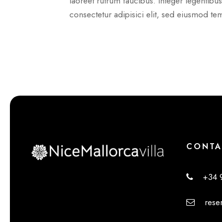
laoreet rutrum faucibus. Integer legentibus
consectetur adipisici elit, sed eiusmod te
CONTA
+34 9
reserv